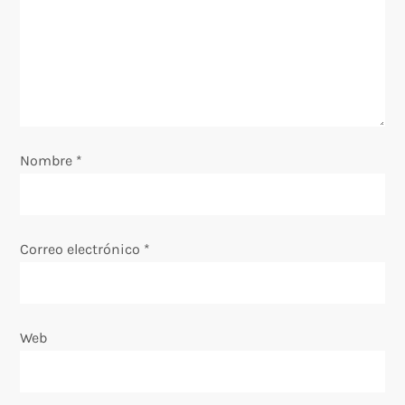
d
e
e
n
Nombre
*
t
r
Correo electrónico
*
a
d
Web
a