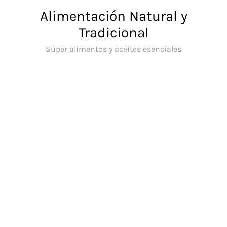
Saltar
Alimentación Natural y
al
Tradicional
contenido
Súper alimentos y aceites esenciales