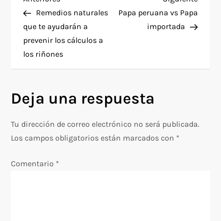
N
anterior
entra
Remedios naturales
Papa peruana vs Papa
a
que te ayudarán a
importada
prevenir los cálculos a
v
los riñones
e
g
Deja una respuesta
a
Tu dirección de correo electrónico no será publicada.
c
Los campos obligatorios están marcados con
*
i
Comentario
*
ó
n