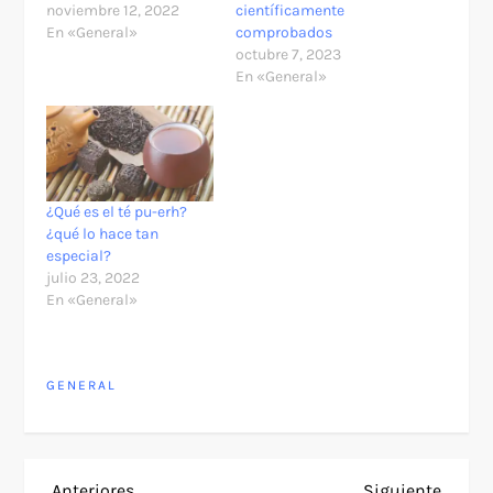
noviembre 12, 2022
científicamente
En «General»
comprobados
octubre 7, 2023
En «General»
¿Qué es el té pu-erh?
¿qué lo hace tan
especial?
julio 23, 2022
En «General»
GENERAL
Entrada
Siguie
Anteriores
Siguiente