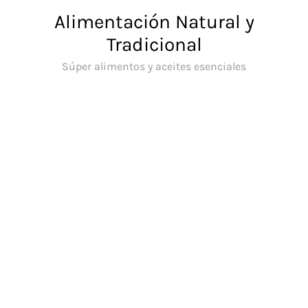
Saltar
Alimentación Natural y
al
Tradicional
contenido
Súper alimentos y aceites esenciales