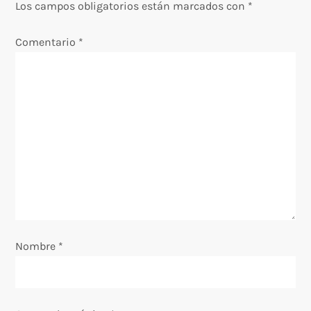
Los campos obligatorios están marcados con
*
a
Comentario
*
c
i
ó
n
d
e
e
Nombre
*
n