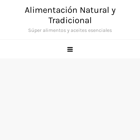
Saltar
Alimentación Natural y
al
Tradicional
contenido
Súper alimentos y aceites esenciales