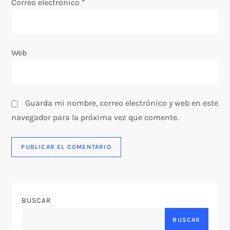
t
Correo electrónico
*
r
a
Web
d
a
Guarda mi nombre, correo electrónico y web en este
s
navegador para la próxima vez que comente.
BUSCAR
BUSCAR