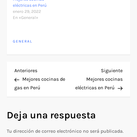
eléctricas en Perú
enero 29, 2022
En «General»
GENERAL
N
Entrada
Siguie
Anteriores
Siguiente
anterior
entra
Mejores cocinas de
Mejores cocinas
a
gas en Perú
eléctricas en Perú
v
Deja una respuesta
e
g
Tu dirección de correo electrónico no será publicada.