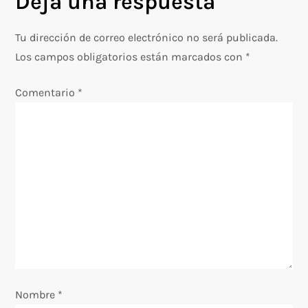
Deja una respuesta
g
Tu dirección de correo electrónico no será publicada.
a
Los campos obligatorios están marcados con
*
c
Comentario
*
i
ó
n
d
e
e
Nombre
*