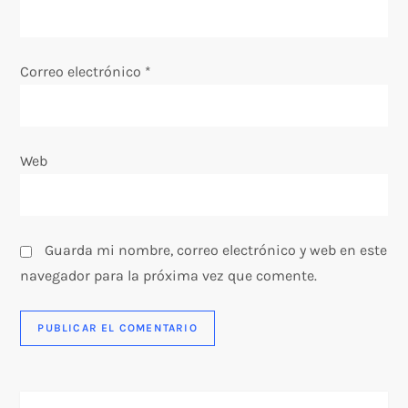
n
t
Correo electrónico
*
r
a
Web
d
a
s
Guarda mi nombre, correo electrónico y web en este
navegador para la próxima vez que comente.