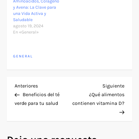
Aminoácidos, Colágeno
y Avena: La Clave para
una Vida Activa y
Saludable
agosto 19, 2024
En «General»
GENERAL
N
Entrada
Siguie
Anteriores
Siguiente
anterior
entra
Beneficios del té
¿Qué alimentos
a
verde para tu salud
contienen vitamina D?
v
e