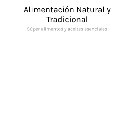
Saltar
Alimentación Natural y
al
Tradicional
contenido
Súper alimentos y aceites esenciales