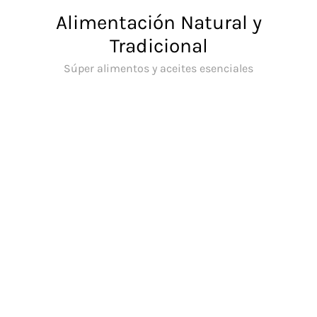
Saltar
Alimentación Natural y
al
Tradicional
contenido
Súper alimentos y aceites esenciales