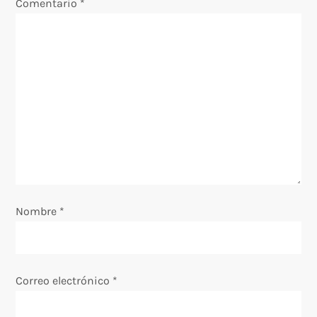
Comentario
*
ó
n
d
e
e
n
Nombre
t
*
r
a
Correo electrónico
*