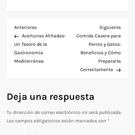
N
Entrada
Siguie
Anteriores
Siguiente
anterior
entra
Aceitunas Aliñadas:
Comida Casera para
a
Un Tesoro de la
Perros y Gatos:
Gastronomía
Beneficios y Cómo
v
Mediterránea
Prepararla
e
Correctamente
g
Deja una respuesta
a
c
Tu dirección de correo electrónico no será publicada.
Los campos obligatorios están marcados con
*
i