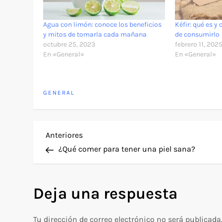
Agua con limón: conoce los beneficios
Kéfir: qué es y
y mitos de tomarla cada mañana
de consumirlo
octubre 25, 2023
febrero 11, 202
En «General»
En «General»
GENERAL
N
Entrada
Anteriores
anterior
¿Qué comer para tener una piel sana?
a
v
Deja una respuesta
e
Tu dirección de correo electrónico no será publicada