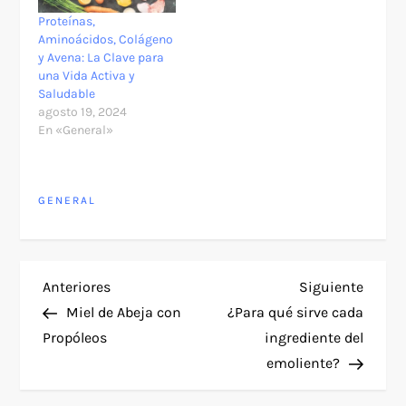
Proteínas,
Aminoácidos, Colágeno
y Avena: La Clave para
una Vida Activa y
Saludable
agosto 19, 2024
En «General»
GENERAL
N
Entrada
Siguie
Anteriores
Siguiente
anterior
entra
Miel de Abeja con
¿Para qué sirve cada
a
Propóleos
ingrediente del
emoliente?
v