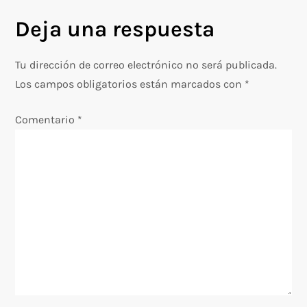
e
Deja una respuesta
g
Tu dirección de correo electrónico no será publicada.
a
Los campos obligatorios están marcados con
*
c
Comentario
*
i
ó
n
d
e
e