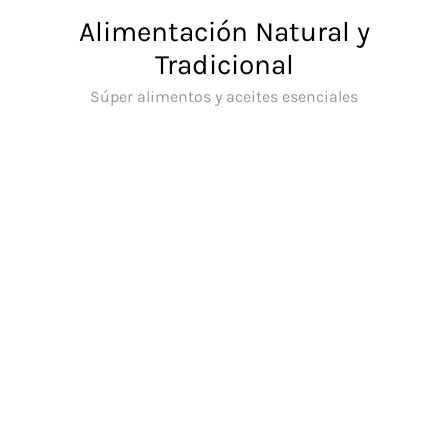
Saltar
Alimentación Natural y
al
Tradicional
contenido
Súper alimentos y aceites esenciales