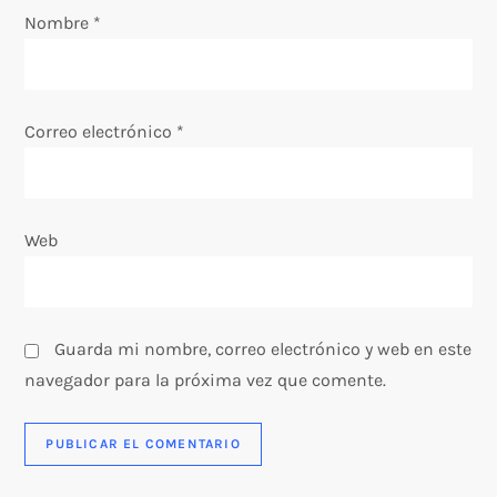
Nombre
*
n
t
Correo electrónico
*
r
a
Web
d
a
s
Guarda mi nombre, correo electrónico y web en este
navegador para la próxima vez que comente.