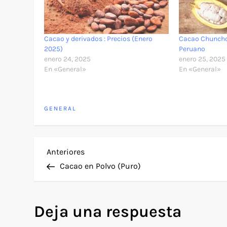
Cacao y derivados : Precios (Enero
Cacao Chuncho
2025)
Peruano
enero 24, 2025
enero 25, 2025
En «General»
En «General»
GENERAL
N
Entrada
Anteriores
anterior
Cacao en Polvo (Puro)
a
v
Deja una respuesta