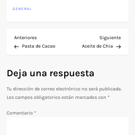
GENERAL
N
Entrada
Siguie
Anteriores
Siguiente
anterior
entra
Pasta de Cacao
Aceite de Chia
a
v
Deja una respuesta
e
Tu dirección de correo electrónico no será publicada.
g
Los campos obligatorios están marcados con
*
a
Comentario
*
c