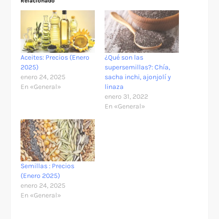
Relacionado
Aceites: Precios (Enero
¿Qué son las
2025)
supersemillas?: Chía,
enero 24, 2025
sacha inchi, ajonjolí y
En «General»
linaza
enero 31, 2022
En «General»
Semillas : Precios
(Enero 2025)
enero 24, 2025
En «General»