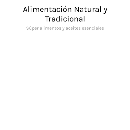
Saltar
Alimentación Natural y
al
Tradicional
contenido
Súper alimentos y aceites esenciales