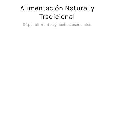
Saltar
Alimentación Natural y
al
Tradicional
contenido
Súper alimentos y aceites esenciales