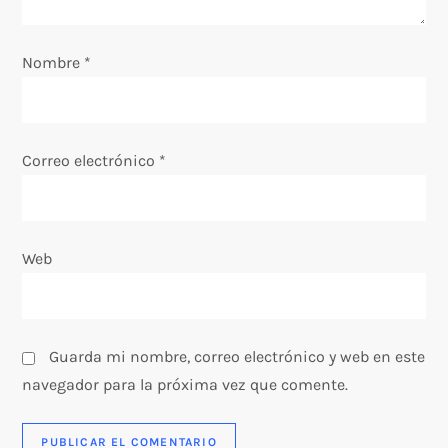
e
Nombre
*
n
t
Correo electrónico
*
r
a
Web
d
a
s
Guarda mi nombre, correo electrónico y web en este
navegador para la próxima vez que comente.