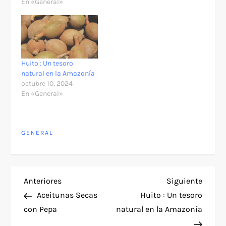
En «General»
Huito : Un tesoro
natural en la Amazonía
octubre 10, 2024
En «General»
GENERAL
N
Entrada
Siguie
Anteriores
Siguiente
anterior
entra
Aceitunas Secas
Huito : Un tesoro
a
con Pepa
natural en la Amazonía