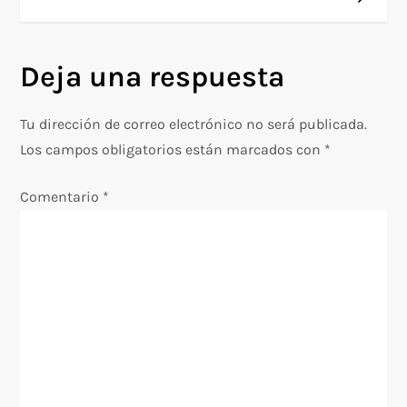
v
e
Deja una respuesta
g
Tu dirección de correo electrónico no será publicada.
a
Los campos obligatorios están marcados con
*
c
Comentario
*
i
ó
n
d
e