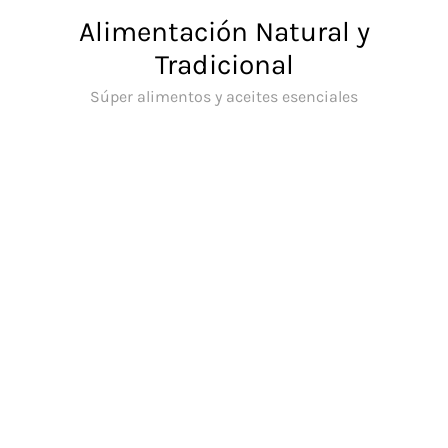
Saltar
Alimentación Natural y
al
Tradicional
contenido
Súper alimentos y aceites esenciales