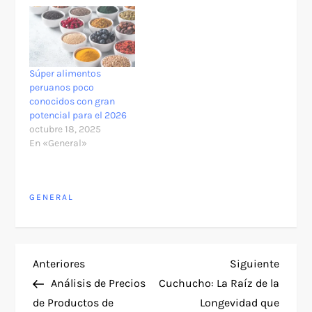
Súper alimentos
peruanos poco
conocidos con gran
potencial para el 2026
octubre 18, 2025
En «General»
GENERAL
N
Entrada
Siguie
Anteriores
Siguiente
anterior
entra
Análisis de Precios
Cuchucho: La Raíz de la
a
de Productos de
Longevidad que