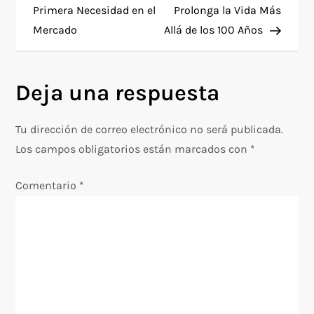
Primera Necesidad en el
Prolonga la Vida Más
v
Mercado
Allá de los 100 Años
e
g
Deja una respuesta
a
Tu dirección de correo electrónico no será publicada.
c
Los campos obligatorios están marcados con
*
i
Comentario
*
ó
n
d