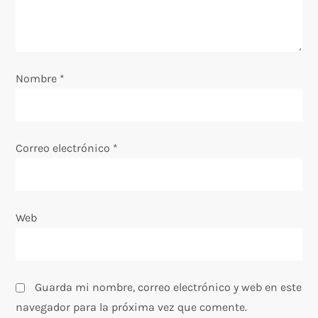
e
e
n
Nombre
*
t
r
Correo electrónico
*
a
d
Web
a
s
Guarda mi nombre, correo electrónico y web en este
navegador para la próxima vez que comente.