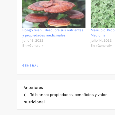
Hongo reishi : descubre sus nutrientes
Marrubio: Prop
y propiedades medicinales
Medicinal
julio 16, 2022
julio 14, 2022
En «General»
En «General»
GENERAL
N
Entrada
Anteriores
anterior
Té blanco: propiedades, beneficios y valor
a
nutricional
v