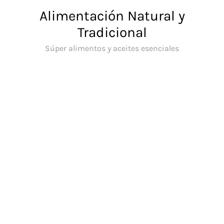
Saltar
Alimentación Natural y
al
Tradicional
contenido
Súper alimentos y aceites esenciales