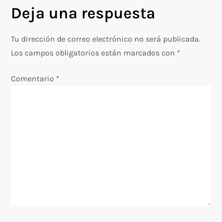
Deja una respuesta
a
c
Tu dirección de correo electrónico no será publicada.
Los campos obligatorios están marcados con
*
i
Comentario
*
ó
n
d
e
e
n