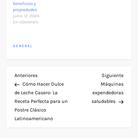
beneficios y
propiedades
junio 12, 2024
En «General»
GENERAL
N
Entrada
Siguie
Anteriores
Siguiente
anterior
entra
Cómo Hacer Dulce
Máquinas
a
de Leche Casero: La
expendedoras
Receta Perfecta para un
saludables
v
Postre Clásico
e
Latinoamericano
g