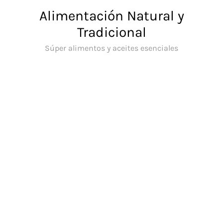
Saltar
Alimentación Natural y
al
Tradicional
contenido
Súper alimentos y aceites esenciales