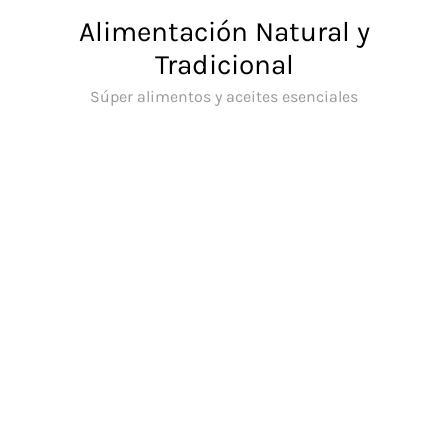
Saltar
Alimentación Natural y
al
Tradicional
contenido
Súper alimentos y aceites esenciales