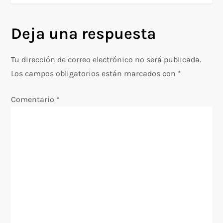
e
Deja una respuesta
g
Tu dirección de correo electrónico no será publicada.
a
Los campos obligatorios están marcados con
*
c
Comentario
*
i
ó
n
d
e