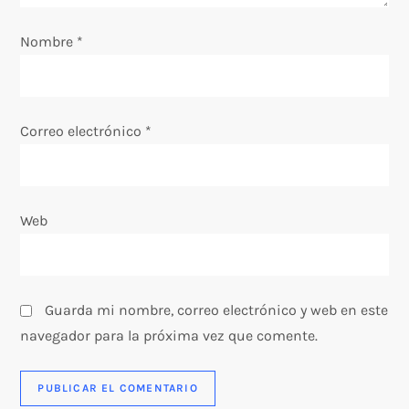
e
Nombre
*
n
t
Correo electrónico
*
r
a
Web
d
a
s
Guarda mi nombre, correo electrónico y web en este
navegador para la próxima vez que comente.