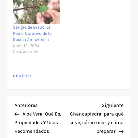
Sangre de Grado: El
Poder Curativo de la
Resina Amazónica
junio 12, 2024
En «General»
GENERAL
N
Entrada
Siguie
Anteriores
Siguiente
anterior
entra
Aloe Vera: Qué Es,
Chancapiedra: para qué
a
Propiedades Y Usos
sirve, cómo usar y cómo
Recomendados
preparar
v